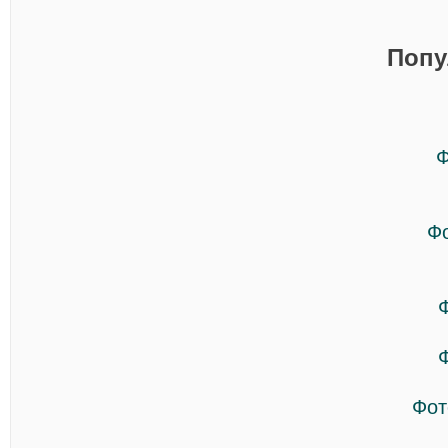
Попу
Ф
Ф
Фот