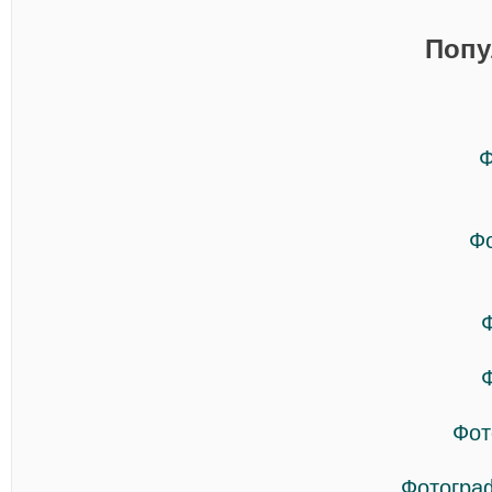
Попу
Ф
Ф
Фот
Фотогра