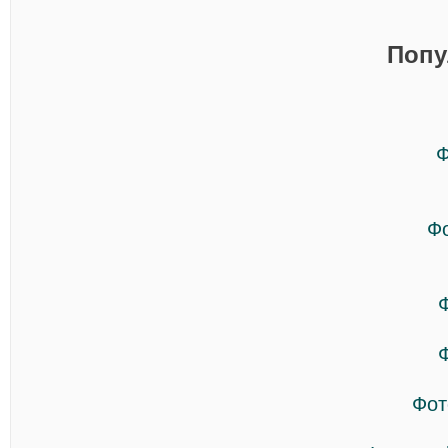
Попу
Ф
Ф
Фот