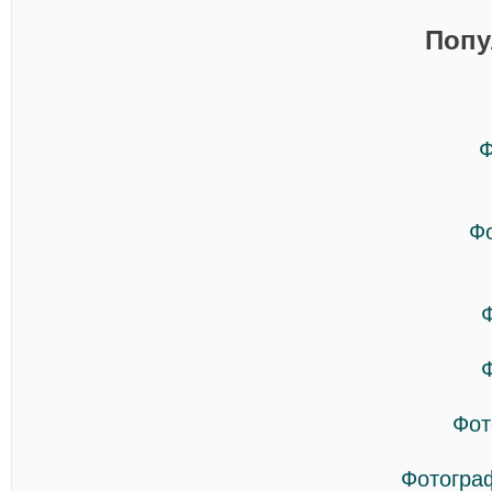
Попу
Ф
Ф
Фот
Фотогра