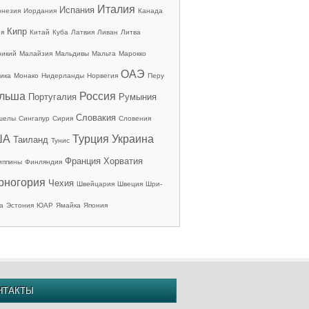
Италия
Испания
онезия
Иордания
Канада
Кипр
ия
Китай
Куба
Латвия
Ливан
Литва
рикий
Малайзия
Мальдивы
Мальта
Марокко
ОАЭ
ика
Монако
Нидерланды
Норвегия
Перу
льша
Россия
Португалия
Румыния
Словакия
шелы
Сингапур
Сирия
Словения
ША
Турция
Украина
Таиланд
Тунис
Франция
Хорватия
иппины
Финляндия
рногория
Чехия
Швейцария
Швеция
Шри-
а
Эстония
ЮАР
Ямайка
Япония
НТАКТЫ