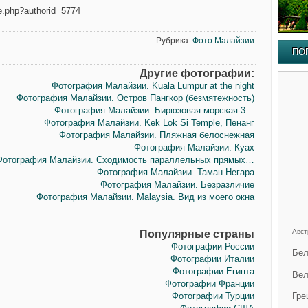
e.php?authorid=5774
Рубрика:
Фото Малайзии
ПО
Другие фотографии:
Фотография Малайзии. Kuala Lumpur at the night
Фотография Малайзии. Остров Пaнгкор (безмятежность)
Фотография Малайзии. Бирюзовая морская-3…
Фотография Малайзии. Kek Lok Si Temple, Пенанг
Фотография Малайзии. Пляжная белоснежная
Фотография Малайзии. Куах
Фотография Малайзии. Сходимость параллельных прямых…
Фотография Малайзии. Таман Негара
Фотография Малайзии. Безразличие
Фотография Малайзии. Malaysia. Вид из моего окна
Авст
Популярные страны
Фотографии России
Бел
Фотографии Италии
Фотографии Египта
Вел
Фотографии Франции
Фотографии Турции
Гре