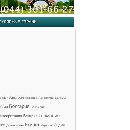
ПУЛЯРНЫЕ СТРАНЫ
Австрия
ралия
Андорра
Аргентина
Багамы
Болгария
ьгия
Бразилия
Германия
икобритания
Венгрия
Египет
ция
Индия
Доминикана
Израиль