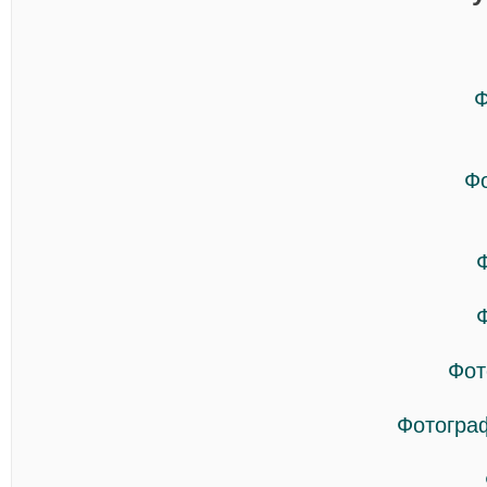
Ф
Ф
Фот
Фотогра